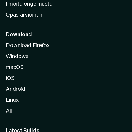
v
Ilmoita ongelmasta
e
Opas arviointiin
r
k
k
Download
o
Download Firefox
s
Windows
i
v
macOS
u
iOS
s
t
Android
o
Linux
l
All
l
e
Latest Builds