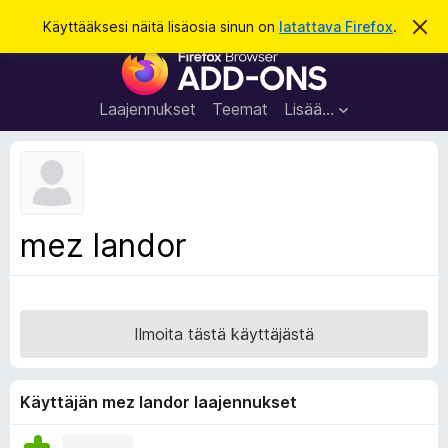
H
Kirjaudu sisään
Käyttääksesi näitä lisäosia sinun on
latattava Firefox
.
O
h
a
F
i
k
t
i
a
u
r
t
Laajennukset
Teemat
Lisää…
ä
e
m
f
ä
i
o
l
x
m
o
-
mez landor
i
s
t
u
e
s
l
a
Ilmoita tästä käyttäjästä
i
m
e
Käyttäjän mez landor laajennukset
n
l