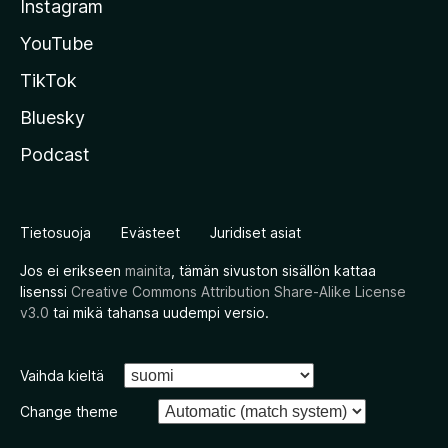
Instagram
YouTube
TikTok
Bluesky
Podcast
Tietosuoja
Evästeet
Juridiset asiat
Jos ei erikseen
mainita
, tämän sivuston sisällön kattaa
lisenssi
Creative Commons Attribution Share-Alike License
v3.0
tai mikä tahansa uudempi versio.
Vaihda kieltä
Change theme