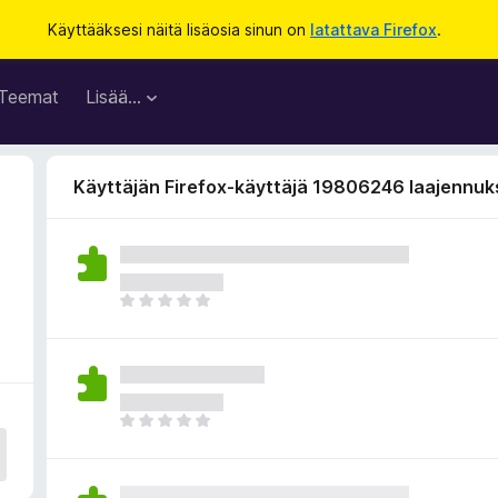
Käyttääksesi näitä lisäosia sinun on
latattava Firefox
.
Teemat
Lisää…
Käyttäjän Firefox-käyttäjä 19806246 laajennuk
E
i
v
i
e
l
E
ä
i
a
v
r
i