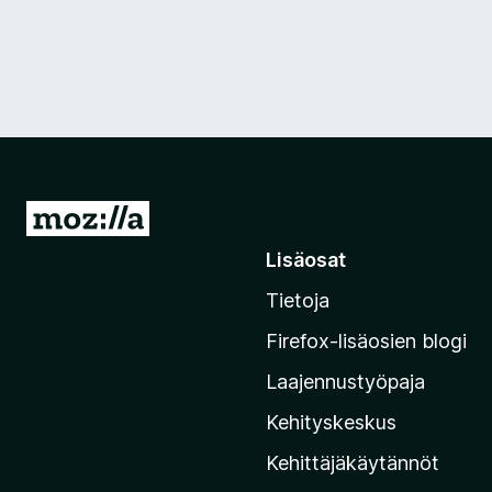
S
i
Lisäosat
i
Tietoja
r
r
Firefox-lisäosien blogi
y
Laajennustyöpaja
M
o
Kehityskeskus
z
Kehittäjäkäytännöt
i