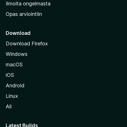
v
Ilmoita ongelmasta
e
Opas arviointiin
r
k
k
Download
o
Download Firefox
s
Windows
i
v
macOS
u
iOS
s
t
Android
o
Linux
l
All
l
e
Latest Builds