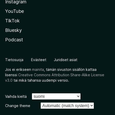
Instagram
YouTube
TikTok
Bluesky
Podcast
Tietosuoja
Evästeet
Juridiset asiat
Jos ei erikseen
mainita
, tämän sivuston sisällön kattaa
lisenssi
Creative Commons Attribution Share-Alike License
v3.0
tai mikä tahansa uudempi versio.
Vaihda kieltä
Change theme