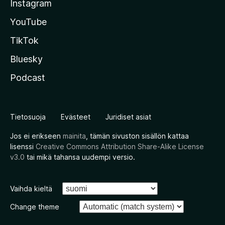
Instagram
YouTube
TikTok
Bluesky
Podcast
Tietosuoja
Evästeet
Juridiset asiat
Jos ei erikseen
mainita
, tämän sivuston sisällön kattaa
lisenssi
Creative Commons Attribution Share-Alike License
v3.0
tai mikä tahansa uudempi versio.
Vaihda kieltä
Change theme