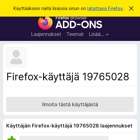
H
Kirjaudu sisään
Käyttääksesi näitä lisäosia sinun on
latattava Firefox
.
O
h
a
F
i
k
t
i
a
u
r
t
Laajennukset
Teemat
Lisää…
ä
e
m
f
ä
i
o
l
x
m
o
-
Firefox-käyttäjä 19765028
i
s
t
u
e
s
l
a
Ilmoita tästä käyttäjästä
i
m
e
Käyttäjän Firefox-käyttäjä 19765028 laajennukset
n
l