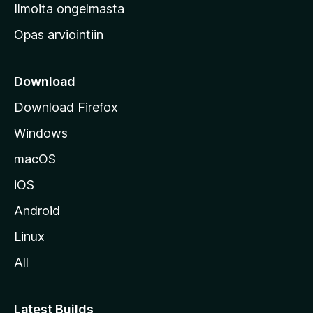
v
Ilmoita ongelmasta
e
Opas arviointiin
r
k
k
Download
o
Download Firefox
s
Windows
i
v
macOS
u
iOS
s
t
Android
o
Linux
l
All
l
e
Latest Builds