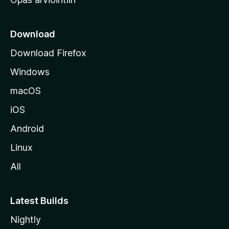
r
k
k
Download
o
Download Firefox
s
Windows
i
v
macOS
u
iOS
s
t
Android
o
Linux
l
All
l
e
Latest Builds
Nightly