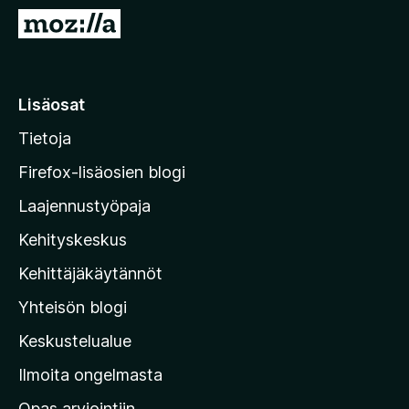
i
S
s
i
ä
i
o
r
Lisäosat
s
r
a
Tietoja
y
t
M
Firefox-lisäosien blogi
o
Laajennustyöpaja
z
Kehityskeskus
i
l
Kehittäjäkäytännöt
l
Yhteisön blogi
a
n
Keskustelualue
v
Ilmoita ongelmasta
e
Opas arviointiin