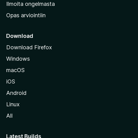
v
Ilmoita ongelmasta
e
Opas arviointiin
r
k
k
Download
o
Download Firefox
s
Windows
i
v
macOS
u
iOS
s
t
Android
o
Linux
l
All
l
e
Latest Builds