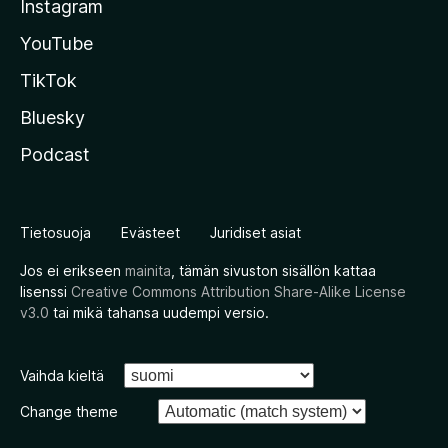
Instagram
YouTube
TikTok
Bluesky
Podcast
Tietosuoja
Evästeet
Juridiset asiat
Jos ei erikseen
mainita
, tämän sivuston sisällön kattaa
lisenssi
Creative Commons Attribution Share-Alike License
v3.0
tai mikä tahansa uudempi versio.
Vaihda kieltä
Change theme