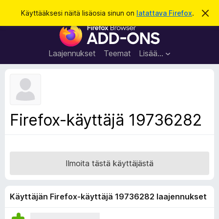
H
Kirjaudu sisään
Käyttääksesi näitä lisäosia sinun on
latattava Firefox
.
O
h
a
F
i
k
t
i
a
u
r
t
Laajennukset
Teemat
Lisää…
ä
e
m
f
ä
i
o
l
x
m
o
-
Firefox-käyttäjä 19736282
i
s
t
u
e
s
l
a
Ilmoita tästä käyttäjästä
i
m
e
Käyttäjän Firefox-käyttäjä 19736282 laajennukset
n
l