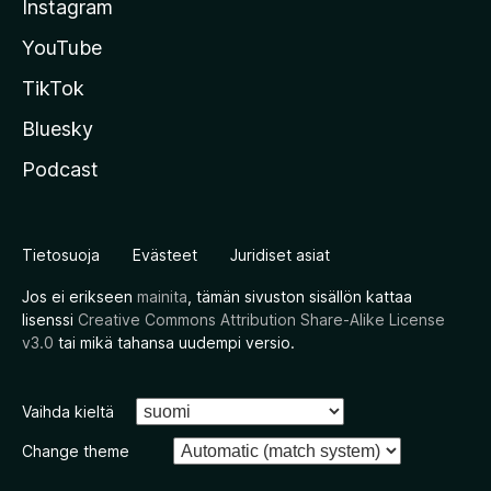
Instagram
YouTube
TikTok
Bluesky
Podcast
Tietosuoja
Evästeet
Juridiset asiat
Jos ei erikseen
mainita
, tämän sivuston sisällön kattaa
lisenssi
Creative Commons Attribution Share-Alike License
v3.0
tai mikä tahansa uudempi versio.
Vaihda kieltä
Change theme