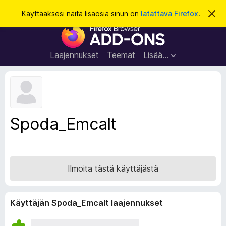
H
Kirjaudu sisään
Käyttääksesi näitä lisäosia sinun on
latattava Firefox
.
O
h
a
F
i
k
t
i
a
u
r
t
Laajennukset
Teemat
Lisää…
ä
e
m
f
ä
i
o
l
x
m
o
-
Spoda_Emcalt
i
s
t
u
e
s
l
a
Ilmoita tästä käyttäjästä
i
m
e
Käyttäjän Spoda_Emcalt laajennukset
n
l