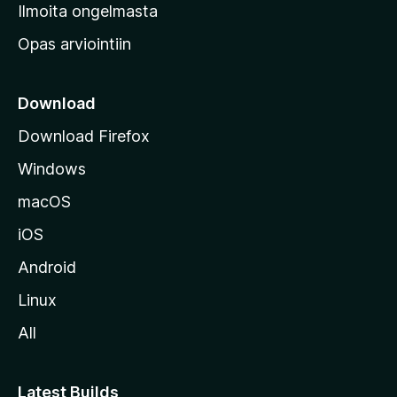
v
Ilmoita ongelmasta
e
Opas arviointiin
r
k
k
Download
o
Download Firefox
s
Windows
i
v
macOS
u
iOS
s
t
Android
o
Linux
l
All
l
e
Latest Builds