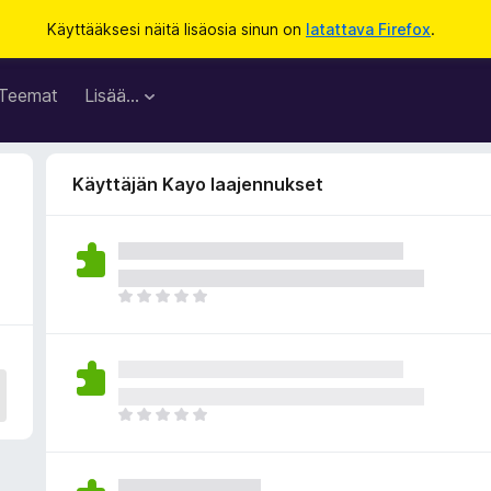
Käyttääksesi näitä lisäosia sinun on
latattava Firefox
.
Teemat
Lisää…
Käyttäjän Kayo laajennukset
E
i
v
i
e
l
E
ä
i
a
v
r
i