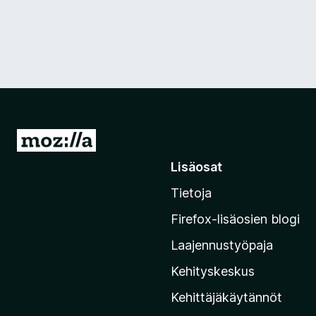
S
i
Lisäosat
i
Tietoja
r
r
Firefox-lisäosien blogi
y
Laajennustyöpaja
M
o
Kehityskeskus
z
Kehittäjäkäytännöt
i