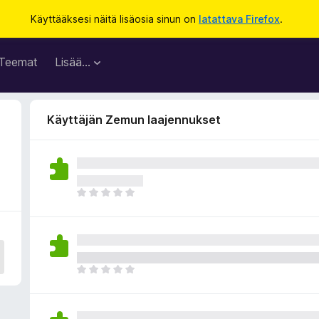
Käyttääksesi näitä lisäosia sinun on
latattava Firefox
.
Teemat
Lisää…
Käyttäjän Zemun laajennukset
E
i
v
i
e
l
E
ä
i
a
v
r
i