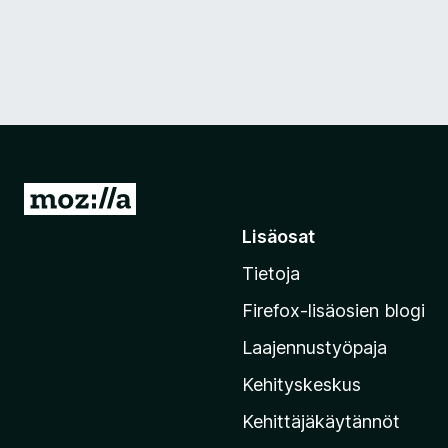
S
i
Lisäosat
i
Tietoja
r
r
Firefox-lisäosien blogi
y
Laajennustyöpaja
M
o
Kehityskeskus
z
Kehittäjäkäytännöt
i