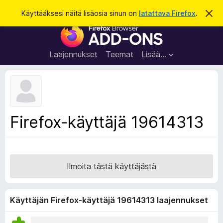
H
Kirjaudu sisään
Käyttääksesi näitä lisäosia sinun on
latattava Firefox
.
O
h
a
F
i
k
t
i
a
u
r
t
Laajennukset
Teemat
Lisää…
ä
e
m
f
ä
i
o
l
x
m
o
-
Firefox-käyttäjä 19614313
i
s
t
u
e
s
l
a
Ilmoita tästä käyttäjästä
i
m
e
Käyttäjän Firefox-käyttäjä 19614313 laajennukset
n
l