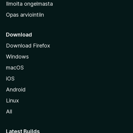
v
Ilmoita ongelmasta
e
Opas arviointiin
r
k
k
Download
o
Download Firefox
s
Windows
i
v
macOS
u
iOS
s
t
Android
o
Linux
l
All
l
e
Latest Builds