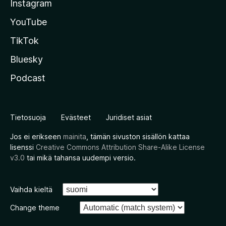
Instagram
YouTube
TikTok
Bluesky
Podcast
Tietosuoja
Evästeet
Juridiset asiat
Jos ei erikseen
mainita
, tämän sivuston sisällön kattaa
lisenssi
Creative Commons Attribution Share-Alike License
v3.0
tai mikä tahansa uudempi versio.
Vaihda kieltä
Change theme