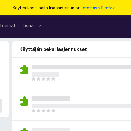
Käyttääksesi näitä lisäosia sinun on
latattava Firefox
.
Teemat
Lisää…
Käyttäjän peksi laajennukset
E
i
v
i
e
l
E
ä
i
a
v
r
i