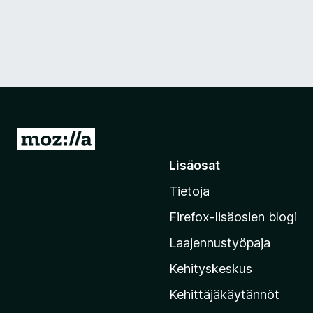
S
i
Lisäosat
i
Tietoja
r
r
Firefox-lisäosien blogi
y
Laajennustyöpaja
M
o
Kehityskeskus
z
Kehittäjäkäytännöt
i