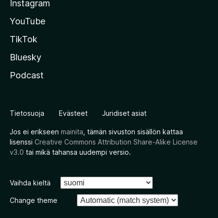
Instagram
YouTube
TikTok
Bluesky
Podcast
Tietosuoja
Evästeet
Juridiset asiat
Jos ei erikseen
mainita
, tämän sivuston sisällön kattaa
lisenssi
Creative Commons Attribution Share-Alike License
v3.0
tai mikä tahansa uudempi versio.
Vaihda kieltä
Change theme