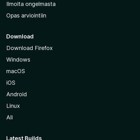
v
Ilmoita ongelmasta
e
Opas arviointiin
r
k
k
Download
o
Download Firefox
s
Windows
i
v
macOS
u
iOS
s
t
Android
o
Linux
l
All
l
e
Latest Builds