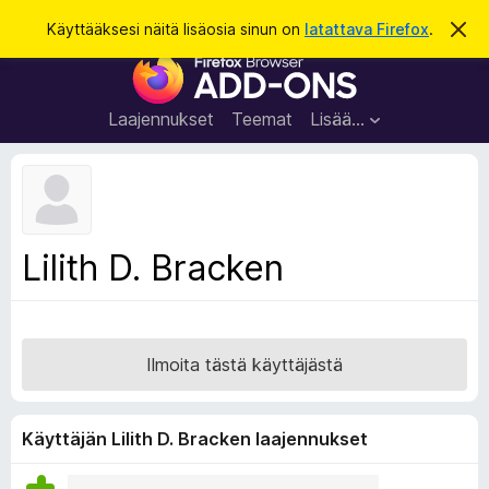
H
Kirjaudu sisään
Käyttääksesi näitä lisäosia sinun on
latattava Firefox
.
O
h
a
F
i
k
t
i
a
u
r
t
Laajennukset
Teemat
Lisää…
ä
e
m
f
ä
i
o
l
x
m
o
-
Lilith D. Bracken
i
s
t
u
e
s
l
a
Ilmoita tästä käyttäjästä
i
m
e
Käyttäjän Lilith D. Bracken laajennukset
n
l