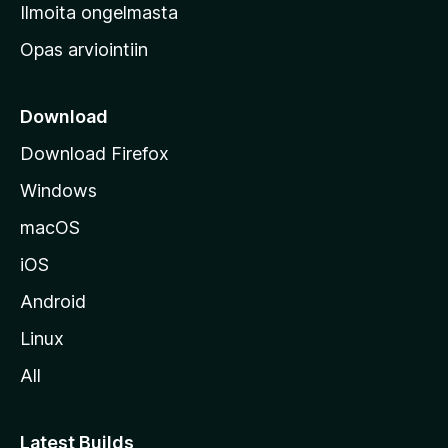
v
Ilmoita ongelmasta
e
Opas arviointiin
r
k
k
Download
o
Download Firefox
s
Windows
i
v
macOS
u
iOS
s
t
Android
o
Linux
l
All
l
e
Latest Builds