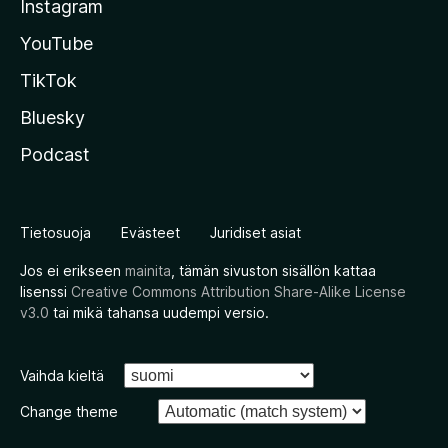
Instagram
YouTube
TikTok
Bluesky
Podcast
Tietosuoja
Evästeet
Juridiset asiat
Jos ei erikseen
mainita
, tämän sivuston sisällön kattaa
lisenssi
Creative Commons Attribution Share-Alike License
v3.0
tai mikä tahansa uudempi versio.
Vaihda kieltä
Change theme