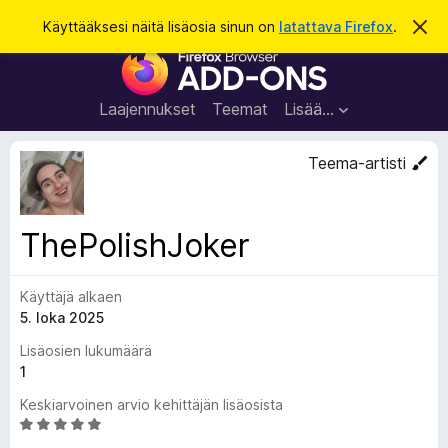
H
Kirjaudu sisään
Käyttääksesi näitä lisäosia sinun on
latattava Firefox
.
O
h
a
F
i
k
t
i
a
u
r
t
Laajennukset
Teemat
Lisää…
ä
e
m
f
ä
Teema-artisti
i
o
l
x
m
o
-
ThePolishJoker
i
s
t
u
e
s
Käyttäjä alkaen
l
5. loka 2025
a
i
Lisäosien lukumäärä
m
1
e
Keskiarvoinen arvio kehittäjän lisäosista
n
A
l
r