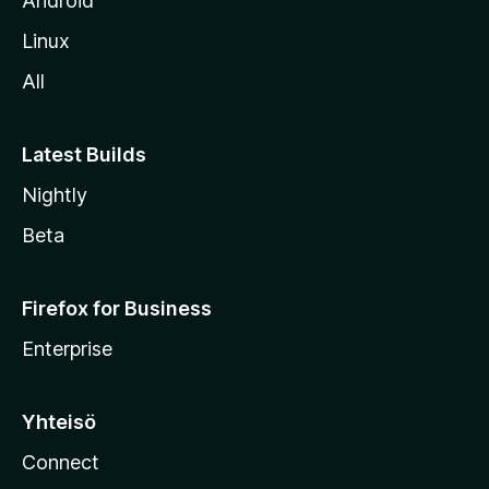
Android
o
Linux
l
All
l
e
Latest Builds
Nightly
Beta
Firefox for Business
Enterprise
Yhteisö
Connect