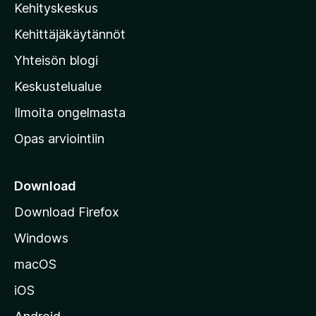
Kehityskeskus
i
l
Kehittäjäkäytännöt
l
Yhteisön blogi
a
n
Keskustelualue
v
Ilmoita ongelmasta
e
Opas arviointiin
r
k
k
Download
o
Download Firefox
s
Windows
i
v
macOS
u
iOS
s
t