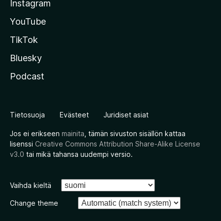
Instagram
YouTube
TikTok
Bluesky
Podcast
Tietosuoja
Evästeet
Juridiset asiat
Jos ei erikseen
mainita
, tämän sivuston sisällön kattaa
lisenssi
Creative Commons Attribution Share-Alike License
v3.0
tai mikä tahansa uudempi versio.
Vaihda kieltä
Change theme