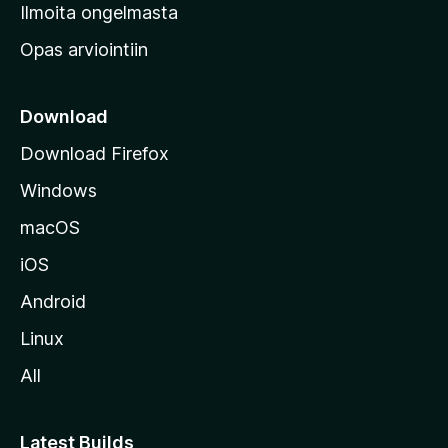
v
Ilmoita ongelmasta
e
Opas arviointiin
r
k
k
Download
o
Download Firefox
s
Windows
i
v
macOS
u
iOS
s
t
Android
o
Linux
l
All
l
e
Latest Builds