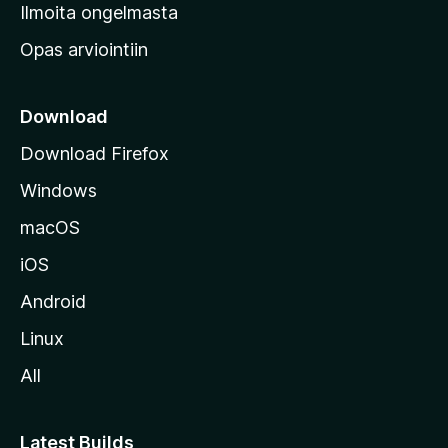
v
Ilmoita ongelmasta
e
Opas arviointiin
r
k
k
Download
o
Download Firefox
s
Windows
i
v
macOS
u
iOS
s
t
Android
o
Linux
l
All
l
e
Latest Builds