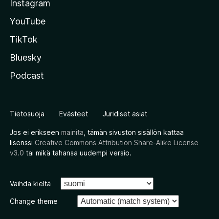
Instagram
YouTube
TikTok
Bluesky
Podcast
Tietosuoja
Evästeet
Juridiset asiat
Jos ei erikseen
mainita
, tämän sivuston sisällön kattaa
lisenssi
Creative Commons Attribution Share-Alike License
v3.0
tai mikä tahansa uudempi versio.
Vaihda kieltä
Change theme