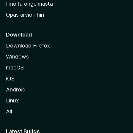
v
Ilmoita ongelmasta
e
Opas arviointiin
r
k
k
Download
o
Download Firefox
s
Windows
i
v
macOS
u
iOS
s
t
Android
o
Linux
l
All
l
e
Latest Builds