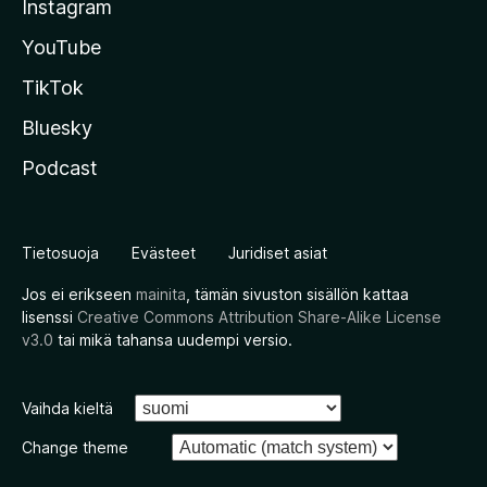
Instagram
YouTube
TikTok
Bluesky
Podcast
Tietosuoja
Evästeet
Juridiset asiat
Jos ei erikseen
mainita
, tämän sivuston sisällön kattaa
lisenssi
Creative Commons Attribution Share-Alike License
v3.0
tai mikä tahansa uudempi versio.
Vaihda kieltä
Change theme