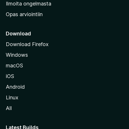
v
Ilmoita ongelmasta
e
Opas arviointiin
r
k
k
Download
o
Download Firefox
s
Windows
i
v
macOS
u
iOS
s
t
Android
o
Linux
l
All
l
e
Latest Builds