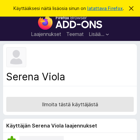
H
Kirjaudu sisään
Käyttääksesi näitä lisäosia sinun on
latattava Firefox
.
O
h
a
F
i
k
t
i
a
u
r
t
Laajennukset
Teemat
Lisää…
ä
e
m
f
ä
i
o
l
x
m
o
-
Serena Viola
i
s
t
u
e
s
l
a
Ilmoita tästä käyttäjästä
i
m
e
Käyttäjän Serena Viola laajennukset
n
l