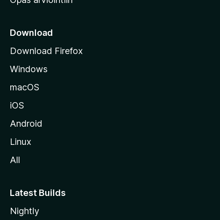
r
k
k
Download
o
Download Firefox
s
Windows
i
v
macOS
u
iOS
s
t
Android
o
Linux
l
All
l
e
Latest Builds
Nightly