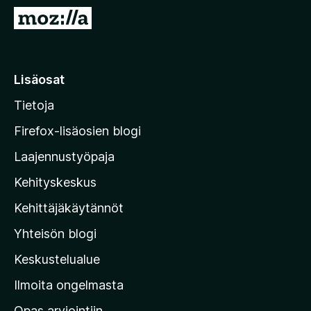
i
S
s
i
ä
i
o
r
Lisäosat
s
r
a
Tietoja
y
t
M
Firefox-lisäosien blogi
o
Laajennustyöpaja
z
Kehityskeskus
i
l
Kehittäjäkäytännöt
l
Yhteisön blogi
a
n
Keskustelualue
v
Ilmoita ongelmasta
e
Opas arviointiin