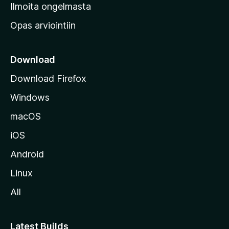
v
Ilmoita ongelmasta
e
Opas arviointiin
r
k
k
Download
o
Download Firefox
s
Windows
i
v
macOS
u
iOS
s
t
Android
o
Linux
l
All
l
e
Latest Builds