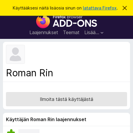
H
Kirjaudu sisään
Käyttääksesi näitä lisäosia sinun on
latattava Firefox
.
O
h
a
F
i
k
t
i
a
u
r
t
Laajennukset
Teemat
Lisää…
ä
e
m
f
ä
i
o
l
x
m
o
-
Roman Rin
i
s
t
u
e
s
l
a
Ilmoita tästä käyttäjästä
i
m
e
Käyttäjän Roman Rin laajennukset
n
l