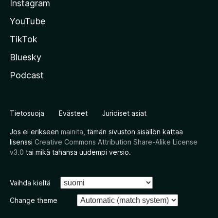
Instagram
YouTube
TikTok
Bluesky
Podcast
Tietosuoja
Evästeet
Juridiset asiat
Jos ei erikseen
mainita
, tämän sivuston sisällön kattaa
lisenssi
Creative Commons Attribution Share-Alike License
v3.0
tai mikä tahansa uudempi versio.
Vaihda kieltä
Change theme