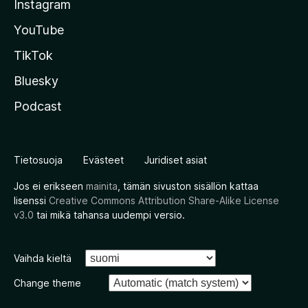
Instagram
YouTube
TikTok
Bluesky
Podcast
Tietosuoja
Evästeet
Juridiset asiat
Jos ei erikseen
mainita
, tämän sivuston sisällön kattaa
lisenssi
Creative Commons Attribution Share-Alike License
v3.0
tai mikä tahansa uudempi versio.
Vaihda kieltä
Change theme