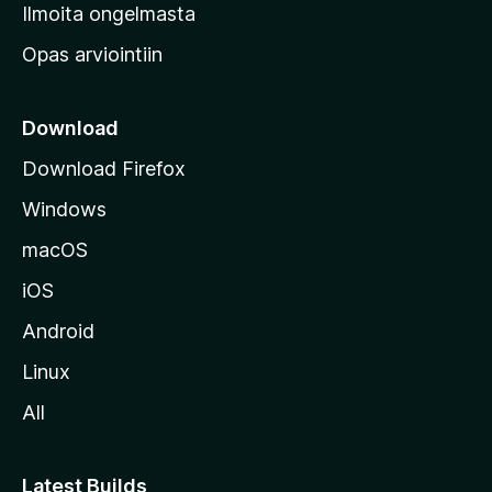
v
Ilmoita ongelmasta
e
Opas arviointiin
r
k
k
Download
o
Download Firefox
s
Windows
i
v
macOS
u
iOS
s
t
Android
o
Linux
l
All
l
e
Latest Builds