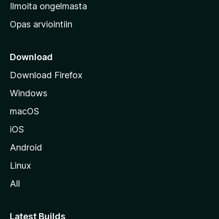
v
Ilmoita ongelmasta
e
Opas arviointiin
r
k
k
Download
o
Download Firefox
s
Windows
i
v
macOS
u
iOS
s
t
Android
o
Linux
l
All
l
e
Latest Builds