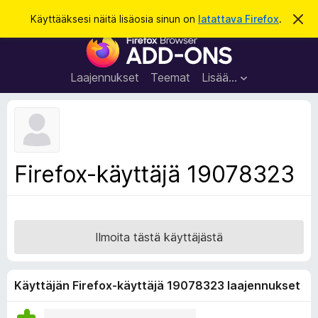
H
Kirjaudu sisään
Käyttääksesi näitä lisäosia sinun on
latattava Firefox
.
O
h
a
F
i
k
t
i
a
u
r
t
Laajennukset
Teemat
Lisää…
ä
e
m
f
ä
i
o
l
x
m
o
-
Firefox-käyttäjä 19078323
i
s
t
u
e
s
l
a
Ilmoita tästä käyttäjästä
i
m
e
Käyttäjän Firefox-käyttäjä 19078323 laajennukset
n
l