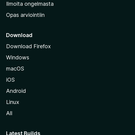
v
Ilmoita ongelmasta
e
Opas arviointiin
r
k
k
Download
o
Download Firefox
s
Windows
i
v
macOS
u
iOS
s
t
Android
o
Linux
l
All
l
e
Latest Builds