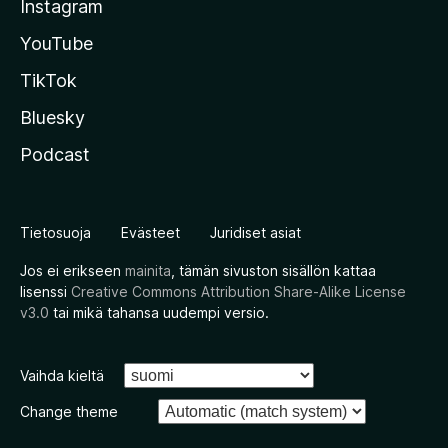
Instagram
YouTube
TikTok
Bluesky
Podcast
Tietosuoja
Evästeet
Juridiset asiat
Jos ei erikseen
mainita
, tämän sivuston sisällön kattaa
lisenssi
Creative Commons Attribution Share-Alike License
v3.0
tai mikä tahansa uudempi versio.
Vaihda kieltä
Change theme