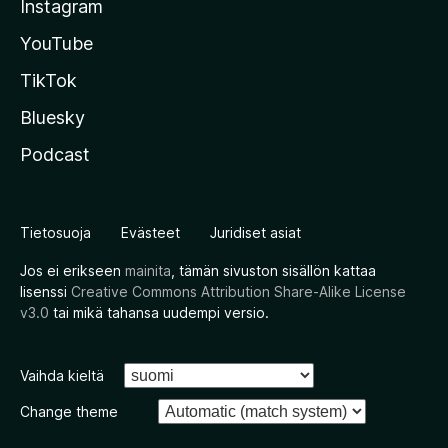
Instagram
YouTube
TikTok
Bluesky
Podcast
Tietosuoja
Evästeet
Juridiset asiat
Jos ei erikseen
mainita
, tämän sivuston sisällön kattaa
lisenssi
Creative Commons Attribution Share-Alike License
v3.0
tai mikä tahansa uudempi versio.
Vaihda kieltä
Change theme