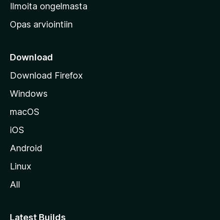
v
Ilmoita ongelmasta
e
Opas arviointiin
r
k
k
Download
o
Download Firefox
s
Windows
i
v
macOS
u
iOS
s
t
Android
o
Linux
l
All
l
e
Latest Builds