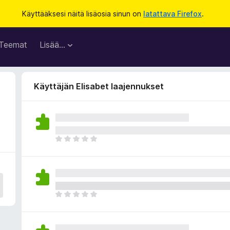
Käyttääksesi näitä lisäosia sinun on
latattava Firefox
.
Teemat
Lisää…
Käyttäjän Elisabet laajennukset
E
i
v
i
e
l
E
ä
i
a
v
r
i