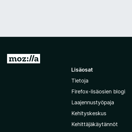
S
i
Lisäosat
i
Tietoja
r
r
Firefox-lisäosien blogi
y
Laajennustyöpaja
M
o
Kehityskeskus
z
Kehittäjäkäytännöt
i