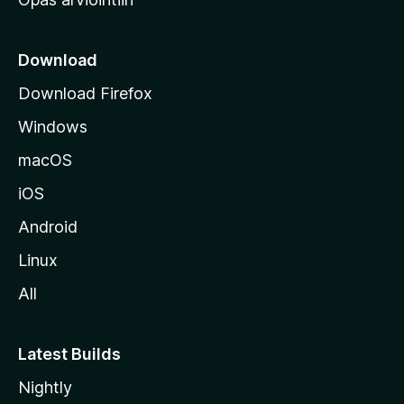
r
k
k
Download
o
Download Firefox
s
Windows
i
v
macOS
u
iOS
s
t
Android
o
Linux
l
All
l
e
Latest Builds
Nightly