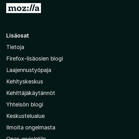
i
S
s
i
ä
i
o
r
Lisäosat
s
r
a
Tietoja
y
t
M
Firefox-lisäosien blogi
o
Laajennustyöpaja
z
Kehityskeskus
i
l
Kehittäjäkäytännöt
l
Yhteisön blogi
a
n
Keskustelualue
v
Ilmoita ongelmasta
e
Opas arviointiin