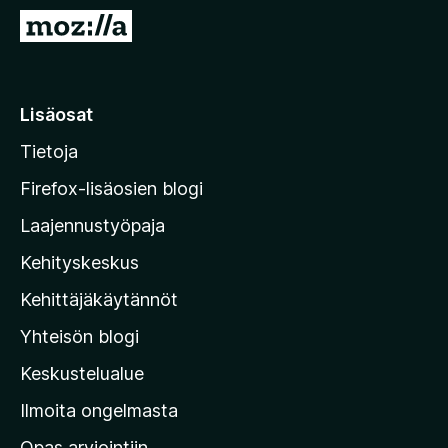
i
S
s
i
ä
i
o
r
Lisäosat
s
r
a
Tietoja
y
t
M
Firefox-lisäosien blogi
o
Laajennustyöpaja
z
Kehityskeskus
i
l
Kehittäjäkäytännöt
l
Yhteisön blogi
a
n
Keskustelualue
v
Ilmoita ongelmasta
e
Opas arviointiin