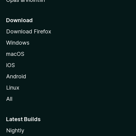
r
k
k
Download
o
Download Firefox
s
Windows
i
v
macOS
u
iOS
s
t
Android
o
Linux
l
All
l
e
Latest Builds
Nightly