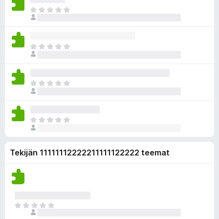
i
i
a
a
E
o
e
r
i
i
l
v
v
t
ä
i
i
a
a
E
o
e
r
i
i
l
v
v
t
ä
i
i
a
a
E
o
e
r
i
i
l
v
v
t
ä
i
i
a
a
E
o
e
r
i
i
l
v
v
t
ä
i
Tekijän 11111112222211111122222 teemat
i
a
a
o
e
r
i
l
v
t
ä
i
a
a
o
r
E
i
v
i
t