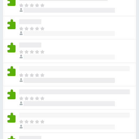
i
E
i
s
v
ä
i
o
E
e
s
i
l
v
a
ä
i
t
a
E
e
r
i
l
v
v
ä
i
i
a
E
o
e
r
i
i
l
v
v
t
ä
i
i
a
a
E
o
e
r
i
i
l
v
v
t
ä
i
i
a
a
E
o
e
r
i
i
l
v
v
t
ä