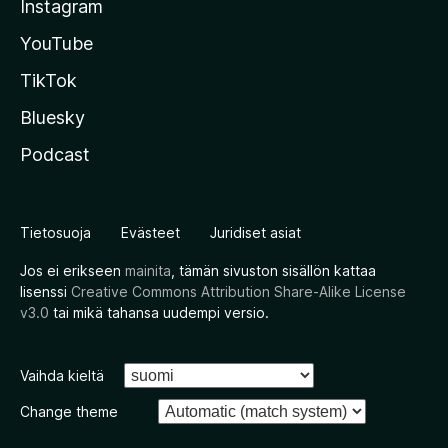
Instagram
YouTube
TikTok
Bluesky
Podcast
Tietosuoja
Evästeet
Juridiset asiat
Jos ei erikseen
mainita
, tämän sivuston sisällön kattaa
lisenssi
Creative Commons Attribution Share-Alike License
v3.0
tai mikä tahansa uudempi versio.
Vaihda kieltä
Change theme