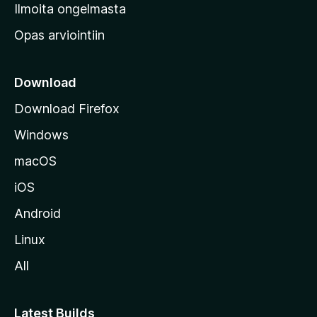
v
Ilmoita ongelmasta
e
Opas arviointiin
r
k
k
Download
o
Download Firefox
s
Windows
i
v
macOS
u
iOS
s
t
Android
o
Linux
l
All
l
e
Latest Builds