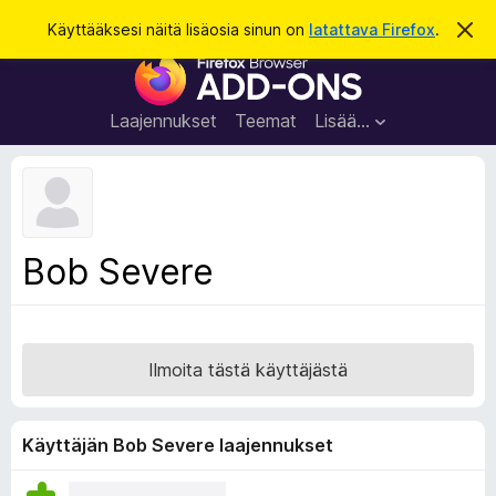
H
Kirjaudu sisään
Käyttääksesi näitä lisäosia sinun on
latattava Firefox
.
O
h
a
F
i
k
t
i
a
u
r
t
Laajennukset
Teemat
Lisää…
ä
e
m
f
ä
i
o
l
x
m
o
-
Bob Severe
i
s
t
u
e
s
l
a
Ilmoita tästä käyttäjästä
i
m
e
Käyttäjän Bob Severe laajennukset
n
l