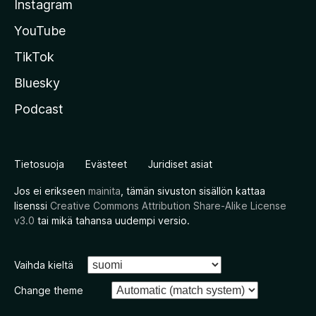
Instagram
YouTube
TikTok
Bluesky
Podcast
Tietosuoja
Evästeet
Juridiset asiat
Jos ei erikseen
mainita
, tämän sivuston sisällön kattaa
lisenssi
Creative Commons Attribution Share-Alike License
v3.0
tai mikä tahansa uudempi versio.
Vaihda kieltä
Change theme