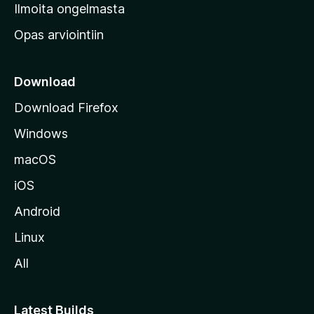
v
Ilmoita ongelmasta
e
Opas arviointiin
r
k
k
Download
o
Download Firefox
s
Windows
i
v
macOS
u
iOS
s
t
Android
o
Linux
l
All
l
e
Latest Builds