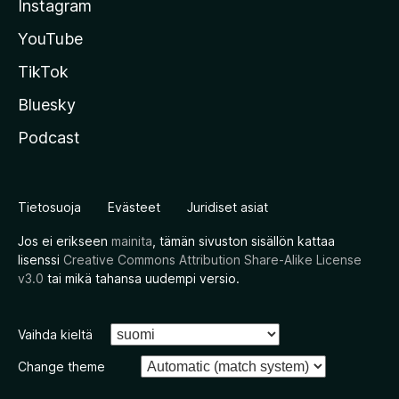
Instagram
YouTube
TikTok
Bluesky
Podcast
Tietosuoja
Evästeet
Juridiset asiat
Jos ei erikseen
mainita
, tämän sivuston sisällön kattaa
lisenssi
Creative Commons Attribution Share-Alike License
v3.0
tai mikä tahansa uudempi versio.
Vaihda kieltä
Change theme