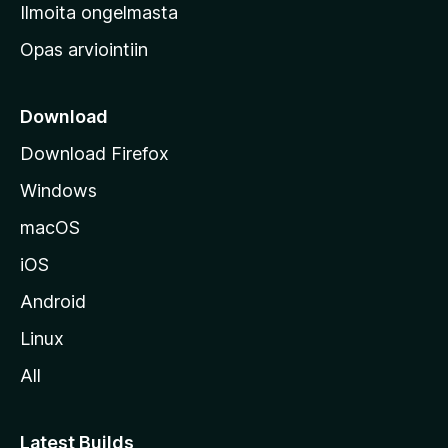
v
Ilmoita ongelmasta
e
Opas arviointiin
r
k
k
Download
o
Download Firefox
s
Windows
i
v
macOS
u
iOS
s
t
Android
o
Linux
l
All
l
e
Latest Builds