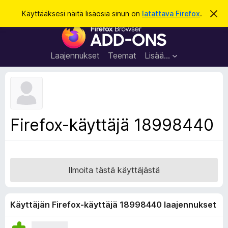
H
Kirjaudu sisään
Käyttääksesi näitä lisäosia sinun on
latattava Firefox
.
O
h
a
F
i
k
t
i
a
u
r
t
Laajennukset
Teemat
Lisää…
ä
e
m
f
ä
i
o
l
x
m
o
-
Firefox-käyttäjä 18998440
i
s
t
u
e
s
l
a
Ilmoita tästä käyttäjästä
i
m
e
Käyttäjän Firefox-käyttäjä 18998440 laajennukset
n
l