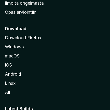
v
Ilmoita ongelmasta
e
Opas arviointiin
r
k
k
Download
o
Download Firefox
s
Windows
i
v
macOS
u
iOS
s
t
Android
o
Linux
l
All
l
e
Latest Builds