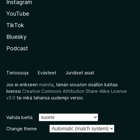
Instagram
YouTube
TikTok
Bluesky
Podcast
Tietosuoja
Evästeet
Juridiset asiat
Jos ei erikseen
mainita
, tämän sivuston sisällön kattaa
lisenssi
Creative Commons Attribution Share-Alike License
v3.0
tai mikä tahansa uudempi versio.
Vaihda kieltä
Change theme