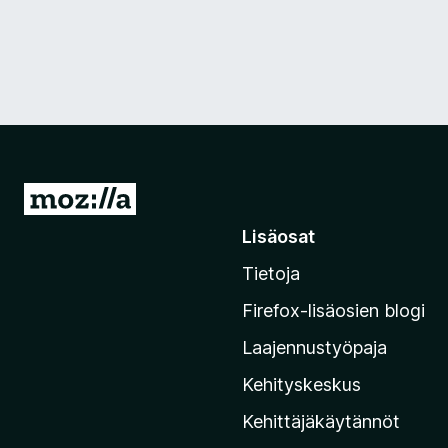
S
i
Lisäosat
i
Tietoja
r
r
Firefox-lisäosien blogi
y
Laajennustyöpaja
M
o
Kehityskeskus
z
Kehittäjäkäytännöt
i