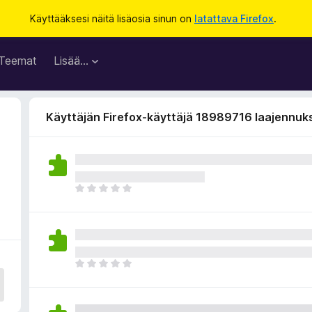
Käyttääksesi näitä lisäosia sinun on
latattava Firefox
.
Teemat
Lisää…
Käyttäjän Firefox-käyttäjä 18989716 laajennuk
E
i
v
i
e
l
E
ä
i
a
v
r
i