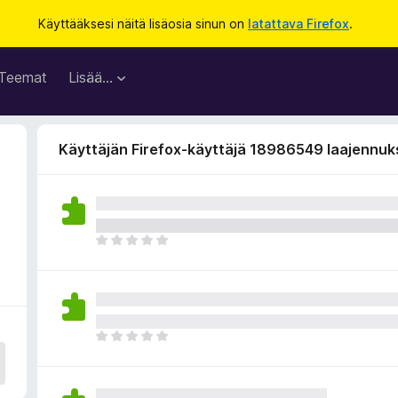
Käyttääksesi näitä lisäosia sinun on
latattava Firefox
.
Teemat
Lisää…
Käyttäjän Firefox-käyttäjä 18986549 laajennuk
E
i
v
i
e
l
E
ä
i
a
v
r
i