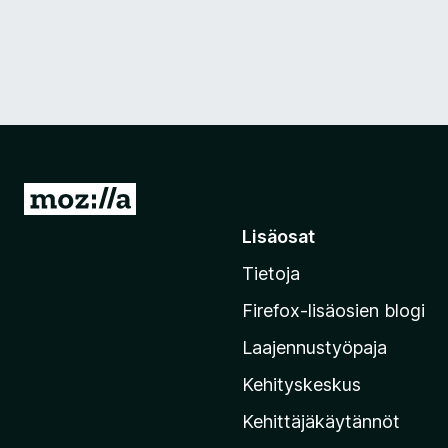
S
i
Lisäosat
i
Tietoja
r
r
Firefox-lisäosien blogi
y
Laajennustyöpaja
M
o
Kehityskeskus
z
Kehittäjäkäytännöt
i