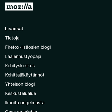
i
S
s
i
ä
i
o
r
Lisäosat
s
r
a
Tietoja
y
t
M
Firefox-lisäosien blogi
o
Laajennustyöpaja
z
Kehityskeskus
i
l
Kehittäjäkäytännöt
l
Yhteisön blogi
a
n
Keskustelualue
v
Ilmoita ongelmasta
e
Opas arviointiin