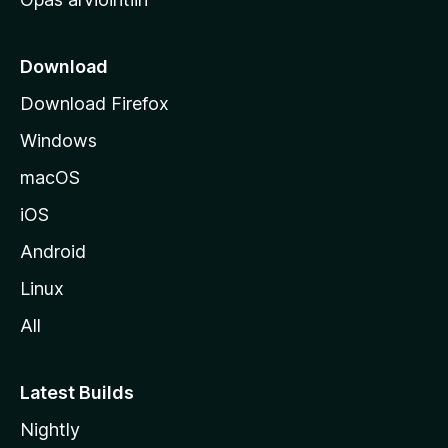
r
k
k
Download
o
Download Firefox
s
Windows
i
v
macOS
u
iOS
s
t
Android
o
Linux
l
All
l
e
Latest Builds
Nightly