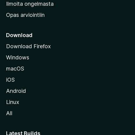
v
Ilmoita ongelmasta
e
Opas arviointiin
r
k
k
Download
o
Download Firefox
s
Windows
i
v
macOS
u
iOS
s
t
Android
o
Linux
l
All
l
e
Latest Builds