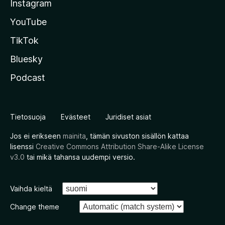
Instagram
YouTube
TikTok
Bluesky
Podcast
Tietosuoja
Evästeet
Juridiset asiat
Jos ei erikseen
mainita
, tämän sivuston sisällön kattaa
lisenssi
Creative Commons Attribution Share-Alike License
v3.0
tai mikä tahansa uudempi versio.
Vaihda kieltä
Change theme