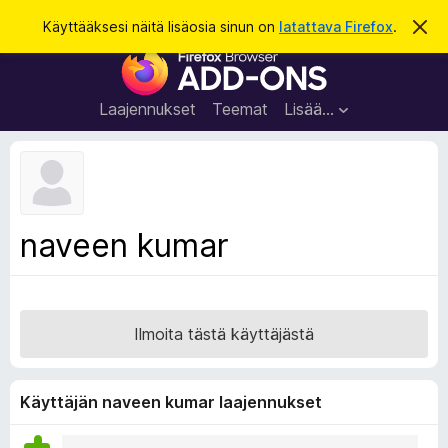
H
Kirjaudu sisään
Käyttääksesi näitä lisäosia sinun on
latattava Firefox
.
O
h
a
F
i
k
t
i
a
u
r
t
Laajennukset
Teemat
Lisää…
ä
e
m
f
ä
i
o
l
x
m
o
-
naveen kumar
i
s
t
u
e
s
l
a
Ilmoita tästä käyttäjästä
i
m
e
Käyttäjän naveen kumar laajennukset
n
l