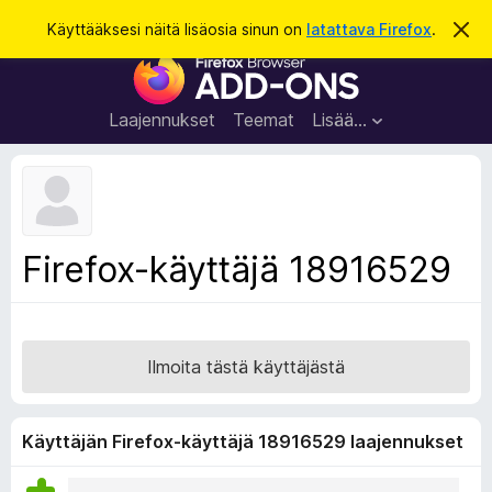
H
Kirjaudu sisään
Käyttääksesi näitä lisäosia sinun on
latattava Firefox
.
O
h
a
F
i
k
t
i
a
u
r
t
Laajennukset
Teemat
Lisää…
ä
e
m
f
ä
i
o
l
x
m
o
-
Firefox-käyttäjä 18916529
i
s
t
u
e
s
l
a
Ilmoita tästä käyttäjästä
i
m
e
Käyttäjän Firefox-käyttäjä 18916529 laajennukset
n
l