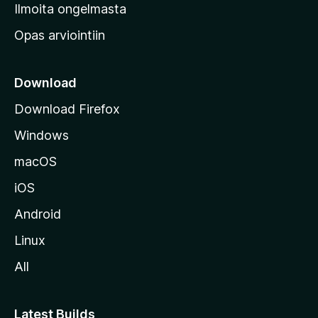
v
Ilmoita ongelmasta
e
Opas arviointiin
r
k
k
Download
o
Download Firefox
s
Windows
i
v
macOS
u
iOS
s
t
Android
o
Linux
l
All
l
e
Latest Builds