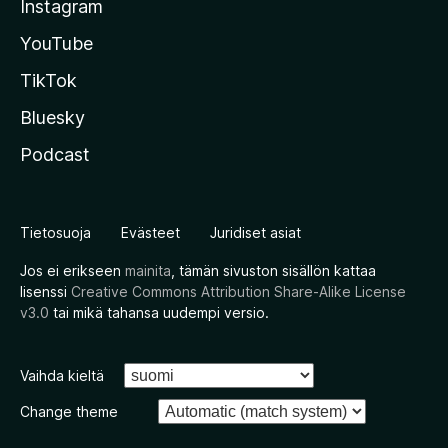
Instagram
YouTube
TikTok
Bluesky
Podcast
Tietosuoja
Evästeet
Juridiset asiat
Jos ei erikseen
mainita
, tämän sivuston sisällön kattaa
lisenssi
Creative Commons Attribution Share-Alike License
v3.0
tai mikä tahansa uudempi versio.
Vaihda kieltä
Change theme