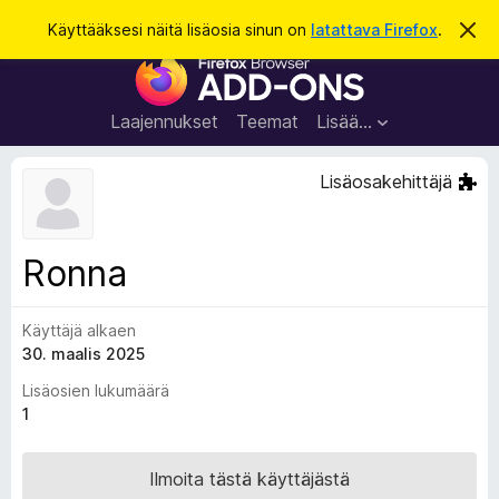
H
Kirjaudu sisään
Käyttääksesi näitä lisäosia sinun on
latattava Firefox
.
O
h
a
F
i
k
t
i
a
u
r
t
Laajennukset
Teemat
Lisää…
ä
e
m
f
ä
Lisäosakehittäjä
i
o
l
x
m
o
-
Ronna
i
s
t
u
e
s
Käyttäjä alkaen
l
30. maalis 2025
a
i
Lisäosien lukumäärä
m
1
e
n
Ilmoita tästä käyttäjästä
l