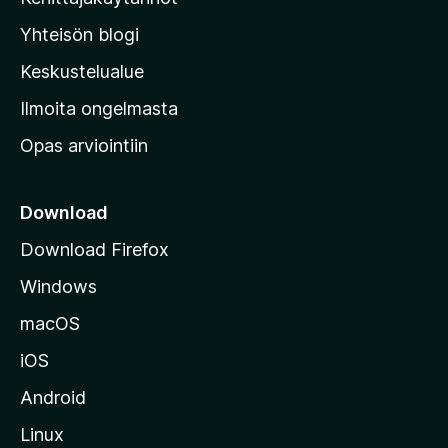
l
Yhteisön blogi
a
n
Keskustelualue
v
Ilmoita ongelmasta
e
Opas arviointiin
r
k
k
Download
o
Download Firefox
s
Windows
i
v
macOS
u
iOS
s
t
Android
o
Linux