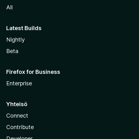
l
All
l
e
Latest Builds
Nightly
Beta
Firefox for Business
Enterprise
Yhteisö
Connect
Contribute
Developer