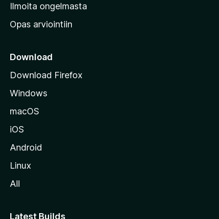
v
Ilmoita ongelmasta
e
Opas arviointiin
r
k
k
Download
o
Download Firefox
s
Windows
i
v
macOS
u
iOS
s
t
Android
o
Linux
l
All
l
e
Latest Builds