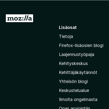
i
s
ä
S
o
i
Lisäosat
s
i
a
Tietoja
r
t
r
Firefox-lisäosien blogi
y
Laajennustyöpaja
M
o
Kehityskeskus
z
Kehittäjäkäytännöt
i
Yhteisön blogi
l
l
Keskustelualue
a
Ilmoita ongelmasta
n
Opas arviointiin