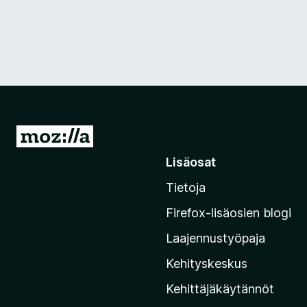
S
i
Lisäosat
i
Tietoja
r
r
Firefox-lisäosien blogi
y
Laajennustyöpaja
M
o
Kehityskeskus
z
Kehittäjäkäytännöt
i