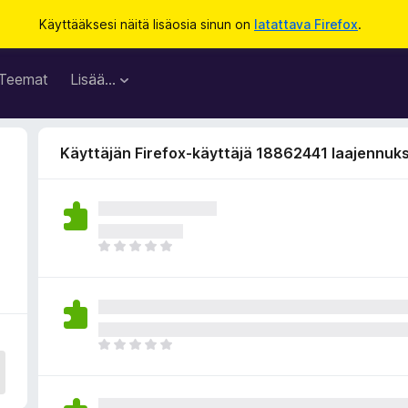
Käyttääksesi näitä lisäosia sinun on
latattava Firefox
.
Teemat
Lisää…
Käyttäjän Firefox-käyttäjä 18862441 laajennuk
E
i
v
i
e
l
E
ä
i
a
v
r
i