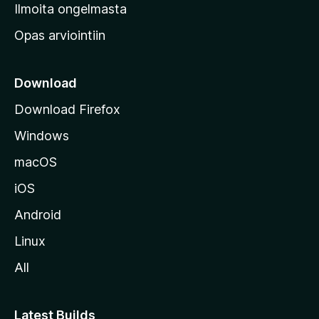
v
Ilmoita ongelmasta
e
Opas arviointiin
r
k
k
Download
o
Download Firefox
s
Windows
i
v
macOS
u
iOS
s
t
Android
o
Linux
l
All
l
e
Latest Builds