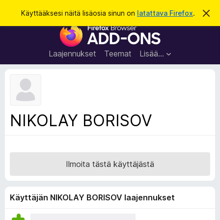
H
Kirjaudu sisään
Käyttääksesi näitä lisäosia sinun on
latattava Firefox
.
O
h
a
F
i
k
t
i
a
u
r
t
Laajennukset
Teemat
Lisää…
ä
e
m
f
ä
i
o
l
x
m
o
-
NIKOLAY BORISOV
i
s
t
u
e
s
l
a
Ilmoita tästä käyttäjästä
i
m
e
Käyttäjän NIKOLAY BORISOV laajennukset
n
l