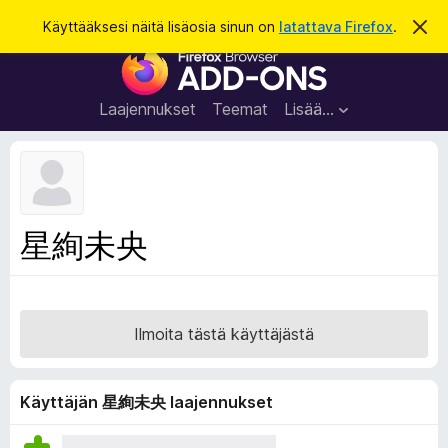
H
Kirjaudu sisään
Käyttääksesi näitä lisäosia sinun on
latattava Firefox
.
O
h
a
F
i
k
t
i
a
u
r
t
Laajennukset
Teemat
Lisää…
ä
e
m
f
ä
i
o
l
x
m
o
-
星絢未央
i
s
t
u
e
s
l
a
Ilmoita tästä käyttäjästä
i
m
e
Käyttäjän 星絢未央 laajennukset
n
l