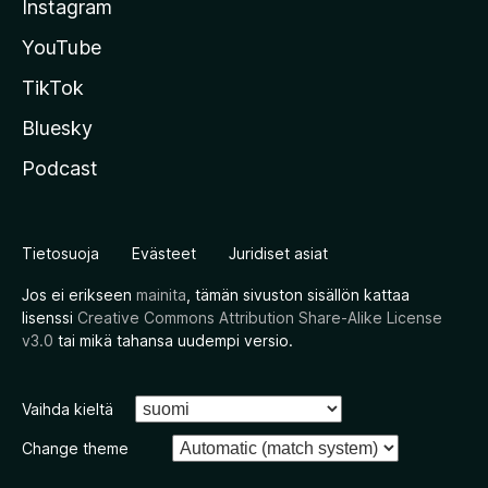
Instagram
YouTube
TikTok
Bluesky
Podcast
Tietosuoja
Evästeet
Juridiset asiat
Jos ei erikseen
mainita
, tämän sivuston sisällön kattaa
lisenssi
Creative Commons Attribution Share-Alike License
v3.0
tai mikä tahansa uudempi versio.
Vaihda kieltä
Change theme