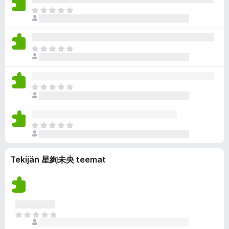
i
i
a
a
E
o
e
r
i
i
l
v
v
t
ä
i
i
a
a
E
o
e
r
i
i
l
v
v
t
ä
i
i
a
a
E
o
e
r
i
i
l
v
v
t
ä
i
i
a
a
E
o
e
r
i
i
l
v
v
t
ä
i
Tekijän 星絢未央 teemat
i
a
a
o
e
r
i
l
v
t
ä
i
a
a
o
r
E
i
v
i
t