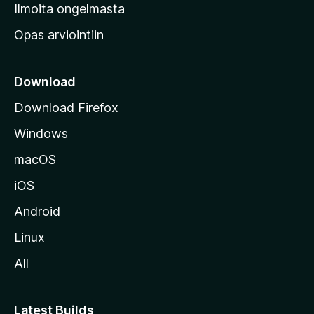
v
Ilmoita ongelmasta
e
Opas arviointiin
r
k
k
Download
o
Download Firefox
s
Windows
i
v
macOS
u
iOS
s
t
Android
o
Linux
l
All
l
e
Latest Builds