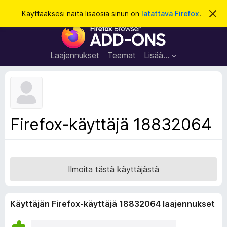
H
Kirjaudu sisään
Käyttääksesi näitä lisäosia sinun on
latattava Firefox
.
O
h
a
F
i
k
t
i
a
u
r
t
Laajennukset
Teemat
Lisää…
ä
e
m
f
ä
i
o
l
x
m
o
-
Firefox-käyttäjä 18832064
i
s
t
u
e
s
l
a
Ilmoita tästä käyttäjästä
i
m
e
Käyttäjän Firefox-käyttäjä 18832064 laajennukset
n
l