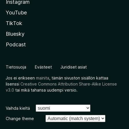
Instagram
YouTube
TikTok
Bluesky
Podcast
Tietosuoja
Evästeet
Juridiset asiat
Jos ei erikseen
mainita
, tämän sivuston sisällön kattaa
lisenssi
Creative Commons Attribution Share-Alike License
v3.0
tai mikä tahansa uudempi versio.
Vaihda kieltä
Change theme