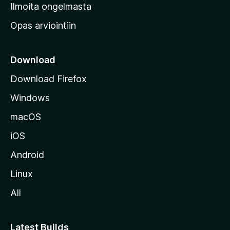
v
Ilmoita ongelmasta
e
Opas arviointiin
r
k
k
Download
o
Download Firefox
s
Windows
i
v
macOS
u
iOS
s
t
Android
o
Linux
l
All
l
e
Latest Builds