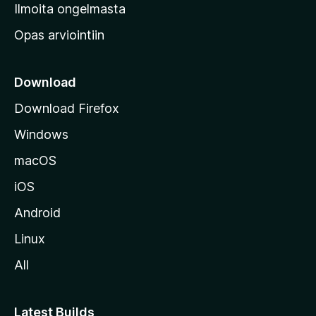
v
Ilmoita ongelmasta
e
Opas arviointiin
r
k
k
Download
o
Download Firefox
s
Windows
i
v
macOS
u
iOS
s
t
Android
o
Linux
l
All
l
e
Latest Builds