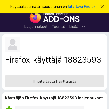
H
Kirjaudu sisään
Käyttääksesi näitä lisäosia sinun on
latattava Firefox
.
O
h
a
F
i
k
t
i
a
u
r
t
Laajennukset
Teemat
Lisää…
ä
e
m
f
ä
i
o
l
x
m
o
-
Firefox-käyttäjä 18823593
i
s
t
u
e
s
l
a
Ilmoita tästä käyttäjästä
i
m
e
Käyttäjän Firefox-käyttäjä 18823593 laajennukset
n
l