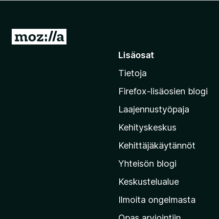
i
s
ä
S
o
i
Lisäosat
s
i
a
Tietoja
r
t
r
Firefox-lisäosien blogi
y
Laajennustyöpaja
M
o
Kehityskeskus
z
Kehittäjäkäytännöt
i
Yhteisön blogi
l
l
Keskustelualue
a
Ilmoita ongelmasta
n
Opas arviointiin