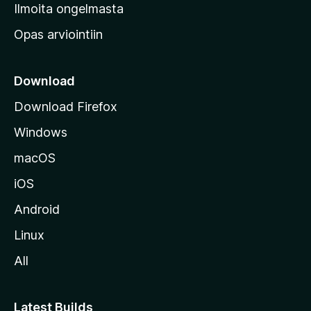
v
Ilmoita ongelmasta
e
Opas arviointiin
r
k
k
Download
o
Download Firefox
s
Windows
i
v
macOS
u
iOS
s
t
Android
o
Linux
l
All
l
e
Latest Builds