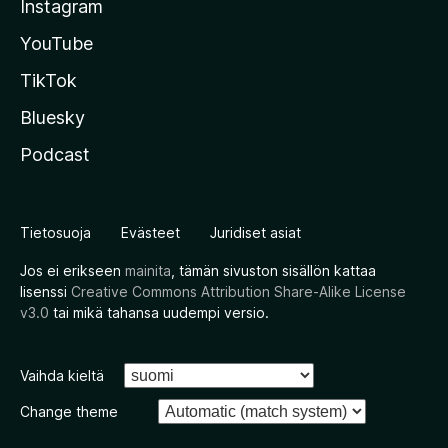
Instagram
YouTube
TikTok
Bluesky
Podcast
Tietosuoja
Evästeet
Juridiset asiat
Jos ei erikseen
mainita
, tämän sivuston sisällön kattaa
lisenssi
Creative Commons Attribution Share-Alike License
v3.0
tai mikä tahansa uudempi versio.
Vaihda kieltä
Change theme