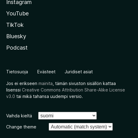
Instagram
YouTube
TikTok
Bluesky
Podcast
Tietosuoja
Evästeet
Juridiset asiat
Jos ei erikseen
mainita
, tämän sivuston sisällön kattaa
lisenssi
Creative Commons Attribution Share-Alike License
v3.0
tai mikä tahansa uudempi versio.
Vaihda kieltä
Change theme