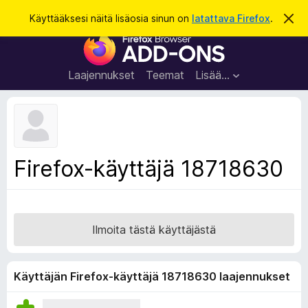
H
Kirjaudu sisään
Käyttääksesi näitä lisäosia sinun on
latattava Firefox
.
O
h
a
F
i
k
t
i
a
u
r
t
Laajennukset
Teemat
Lisää…
ä
e
m
f
ä
i
o
l
x
m
o
-
Firefox-käyttäjä 18718630
i
s
t
u
e
s
l
a
Ilmoita tästä käyttäjästä
i
m
e
Käyttäjän Firefox-käyttäjä 18718630 laajennukset
n
l