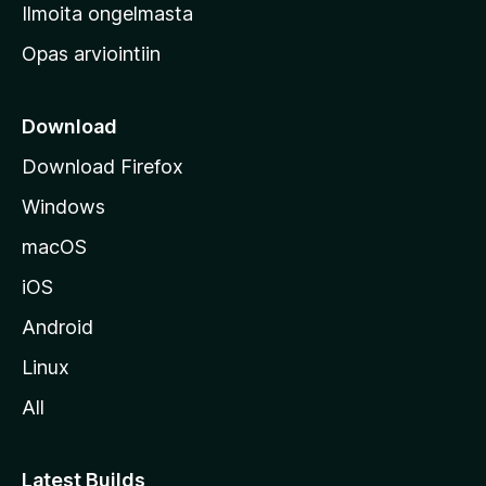
v
Ilmoita ongelmasta
e
Opas arviointiin
r
k
k
Download
o
Download Firefox
s
Windows
i
v
macOS
u
iOS
s
t
Android
o
Linux
l
All
l
e
Latest Builds