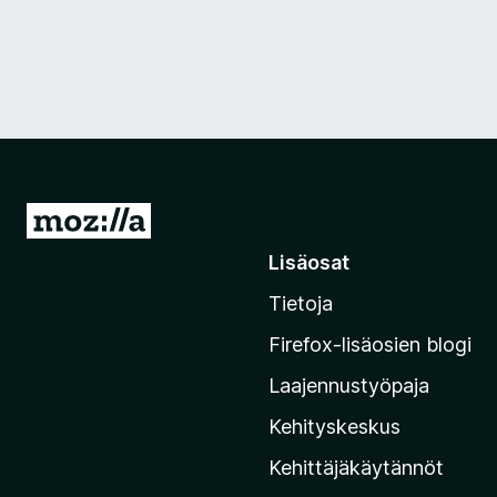
S
i
Lisäosat
i
Tietoja
r
r
Firefox-lisäosien blogi
y
Laajennustyöpaja
M
o
Kehityskeskus
z
Kehittäjäkäytännöt
i