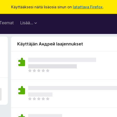
Käyttääksesi näitä lisäosia sinun on
latattava Firefox
.
Teemat
Lisää…
Käyttäjän Андрей laajennukset
E
i
v
i
e
l
E
ä
i
a
v
r
i