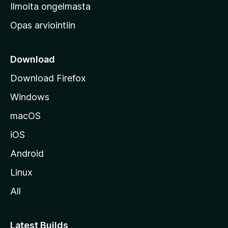
v
Ilmoita ongelmasta
e
Opas arviointiin
r
k
k
Download
o
Download Firefox
s
Windows
i
v
macOS
u
iOS
s
t
Android
o
Linux
l
All
l
e
Latest Builds