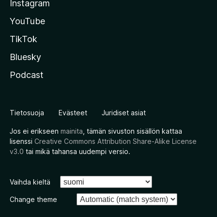
Instagram
YouTube
TikTok
Bluesky
Podcast
Tietosuoja
Evästeet
Juridiset asiat
Jos ei erikseen
mainita
, tämän sivuston sisällön kattaa
lisenssi
Creative Commons Attribution Share-Alike License
v3.0
tai mikä tahansa uudempi versio.
Vaihda kieltä
Change theme